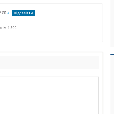
9:38
#
Відповісти
ю М 1:500.