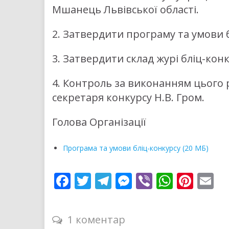
Мшанець Львівської області.
2. Затвердити програму та умови б
3. Затвердити склад журі бліц-конк
4. Контроль за виконанням цього 
секретаря конкурсу Н.В. Гром.
Голова Організації
Програма та умови бліц-конкурсу (20 МБ)
F
T
T
M
Vi
W
Pi
E
ac
w
el
e
b
h
nt
m
e
itt
e
ss
er
at
er
ai
1 коментар