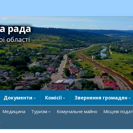
ка рада
ї області
Документи
Комісії
Звернення громадян
Медицина
Туризм
Комунальне майно
Місцеві подат
ї