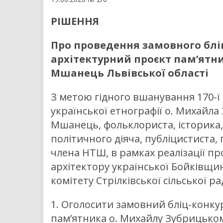
РІШЕННЯ
Про проведення замовного блі
архітектурний проєкт пам’ятни
Мшанець Львівської області
З метою гідного вшанування 170-ї
української етнографії о. Михайла
Мшанець, фольклориста, історика,
політичного діяча, публіцистиста,
члена НТШ, в рамках реалізації пр
архітектору української Бойківщ
комітету Стрілківської сільської ра
1. Оголосити замовний бліц-конку
пам’ятника о. Михайлу Зубрицьком