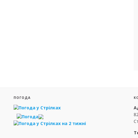
ПОГОДА
К
А
8
Ст
Т