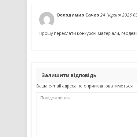
b
er
gr
e
s
e
l
o
a
n
A
st
Володимир Сачко
24 Червня 2026
0
o
m
g
p
k
er
p
Прошу переслати конкурсні матеріали, геодезі
Залишити відповідь
Ваша e-mail адреса не оприлюднюватиметься.