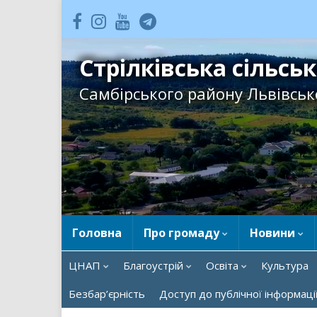
Стрілківська сільсь
Самбірського району Львівсько
Головна
Про громаду
Новини
ЦНАП
Благоустрій
Освіта
Культура
Безбар’єрність
Доступ до публічної інформаці