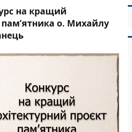
урс на кращий
 пам’ятника о. Михайлу
анець