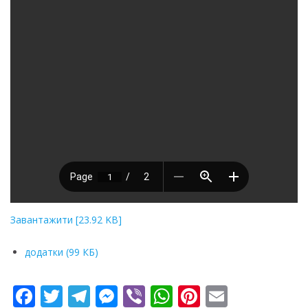
Завантажити [23.92 KB]
додатки (99 КБ)
F
T
T
M
Vi
W
Pi
E