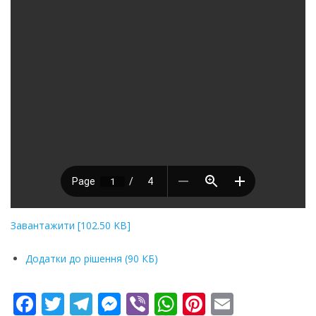
Завантажити [102.50 KB]
Додатки до рішення (90 КБ)
F
T
T
M
Vi
W
Pi
E