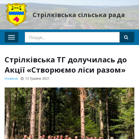
Стрілківська сільська рада
Toggle
navigation
Стрілківська ТГ долучилась до
Акції «Створюємо ліси разом»
Новини
13 Травня 2021