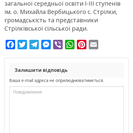
загальної середньої освіти І-ІІІ ступенів
ім. о. Михайла Вербицького с. Стрілки,
громадськість та представники
Стрілківської сільської ради.
F
T
T
M
Vi
W
Pi
E
ac
w
el
e
b
h
nt
m
e
itt
e
ss
er
at
er
ai
b
er
gr
e
s
e
l
Залишити відповідь
o
a
n
A
st
Ваша e-mail адреса не оприлюднюватиметься.
o
m
g
p
k
er
p