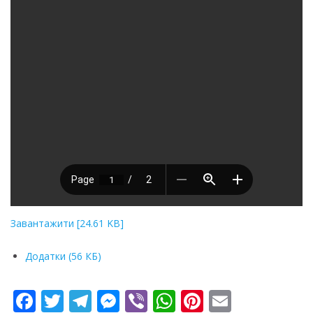
Завантажити [24.61 KB]
Додатки (56 КБ)
F
T
T
M
Vi
W
Pi
E