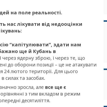
дей на поле реальності.
ть нас лікувати від недооцінки
ікувань:
осію “капітулювати”, здати нам
бажано ще й Кубань в
І через ядерну зброю, і через те, що
ні до оборони позиції – це не атакувати
я 24 лютого території. Для цього
в силах та засобах.
значно зросла, але
все ще є
орівнянні з тим вкладом в режим
опередні десятиліття.