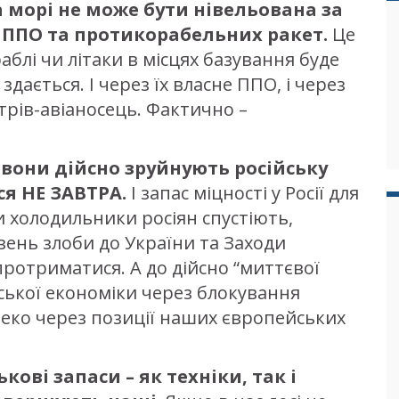
на морі не може бути нівельована за
 ППО та протикорабельних ракет.
Це
аблі чи літаки в місцях базування буде
здається. І через їх власне ППО, і через
стрів-авіаносець. Фактично –
і вони дійсно зруйнують російську
ся НЕ ЗАВТРА.
І запас міцності у Росії для
и холодильники росіян спустіють,
вень злоби до України та Заходи
ротриматися. А до дійсно “миттєвої
сійської економіки через блокування
еко через позиції наших європейських
ькові запаси – як техніки, так і