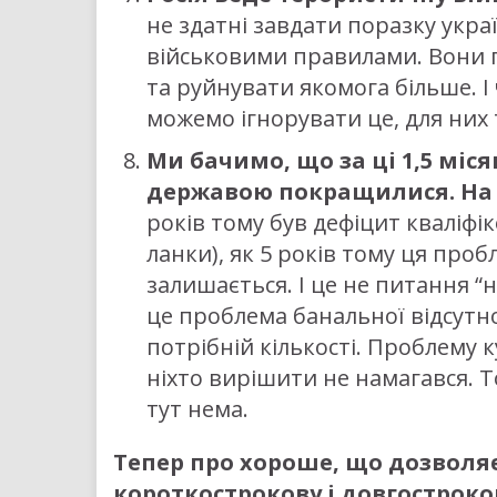
не здатні завдати поразку україн
військовими правилами. Вони 
та руйнувати якомога більше. І ч
можемо ігнорувати це, для них
Ми бачимо, що за ці 1,5 міся
державою покращилися.
На
років тому був дефіцит кваліфі
ланки), як 5 років тому ця проб
залишається. І це не питання 
це проблема банальної відсутно
потрібній кількості. Проблему 
ніхто вирішити не намагався. Т
тут нема.
Тепер про хороше, що дозволя
короткострокову і довгостроко