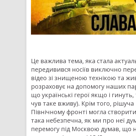
Це важлива тема, яка стала актуа
передивився носіїв виключно пере
відео зі знищеною технікою та жи
розраховує на допомогу наших пар
що українські герої якщо і гинуть,
чув таке вживу). Крім того, рішуча
Північному фронті могла створити
така небезпечна, як ми про неї дум
перемогу під Москвою думав, що ні