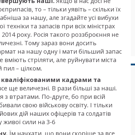
ревершують наші.
Якщо в нас досі не
припасів, то – тільки уявіть – скільки їх
табніша за нашу, але згадайте усі вибухи
ої техніки та запасів при всіх міністрах
 2014 року. Росія такого роззброєння не
еличезні. Тому зараз вони досить
армат на нашу одну і мати більший запас
е вміють стріляти, але руйнувати міста
 пил – цілком.
з кваліфікованими кадрами та
 все ще величезні. В рази більші за наші.
 з втратами. По-друге, бо при всій
бивали свою військову освіту. І тільки
йових дій наших офіцерів та солдатів
 живої сили на 3-6
ну.
Їм начхати, що вони скоріше за все