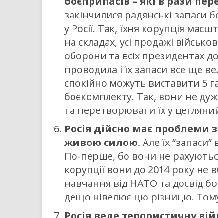
боєприпасів – які в рази пе
закінчилися радянські запаси боє
у Росії. Так, їхня корупція масш
на складах, усі продажі військов
оборони та всіх президентах до
проводила і їх запаси все ще в
спокійно можуть виставити 5 г
боєкомплекту. Так, вони не дуж
та перетворювати їх у цегляний
Росія дійсно має проблеми 
живою силою.
Але їх “запаси”
По-перше, бо вони не рахуються
корупції вони до 2014 року не в
навчання від НАТО та досвід бо
дещо нівелює цю різницю. Тому
Росія веде терористичну вій