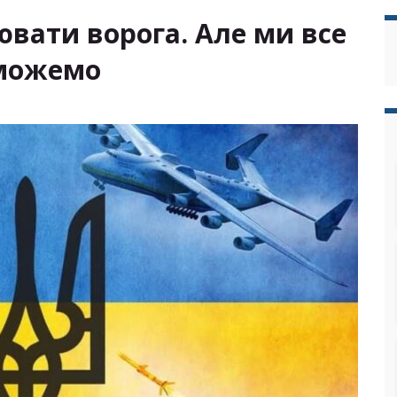
вати ворога. Але ми все
еможемо