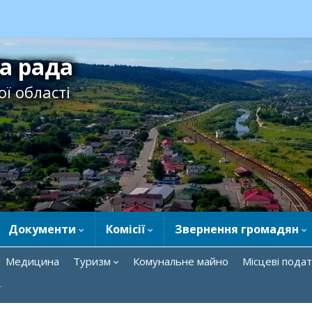
ка рада
ї області
Документи
Комісії
Звернення громадян
Медицина
Туризм
Комунальне майно
Місцеві подат
ї