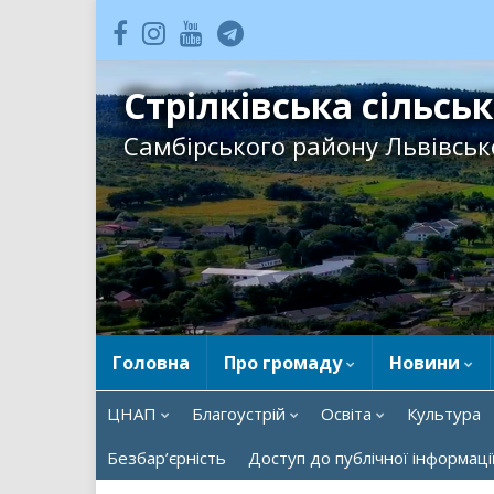
Стрілківська сільсь
Самбірського району Львівсько
Головна
Про громаду
Новини
ЦНАП
Благоустрій
Освіта
Культура
Безбар’єрність
Доступ до публічної інформаці