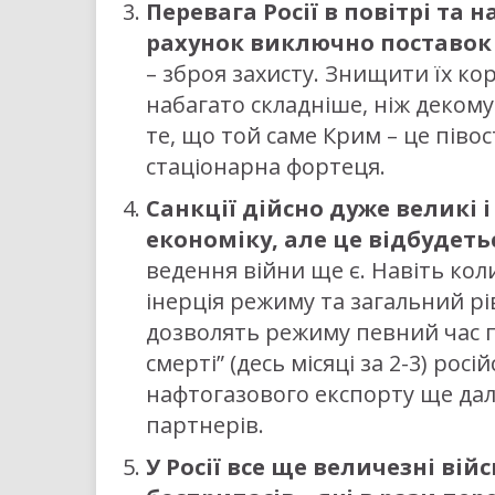
Перевага Росії в повітрі та 
рахунок виключно поставок
– зброя захисту. Знищити їх кор
набагато складніше, ніж декому 
те, що той саме Крим – це піво
стаціонарна фортеця.
Санкції дійсно дуже великі 
економіку, але це відбудеть
ведення війни ще є. Навіть кол
інерція режиму та загальний рі
дозволять режиму певний час п
смерті” (десь місяці за 2-3) ро
нафтогазового експорту ще дал
партнерів.
У Росії все ще величезні війс