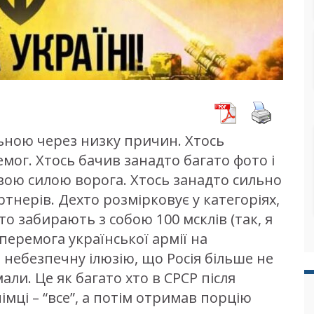
льною через низку причин. Хтось
мог. Хтось бачив занадто багато фото і
вою силою ворога. Хтось занадто сильно
тнерів. Дехто розмірковує у категоріях,
 то забирають з собою 100 мсклів (так, я
 перемога української армії на
 небезпечну ілюзію, що Росія більше не
али. Це як багато хто в СРСР після
мці – “все”, а потім отримав порцію