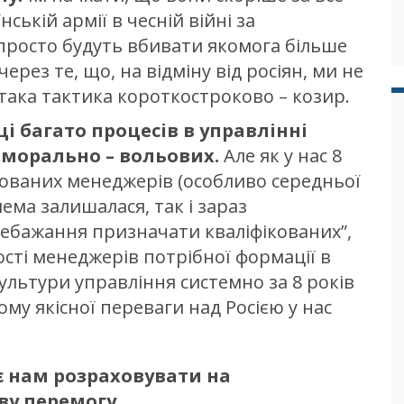
ській армії в чесній війні за
просто будуть вбивати якомога більше
ерез те, що, на відміну від росіян, ми не
 така тактика короткостроково – козир.
ці багато процесів в управлінні
 морально – вольових.
Але як у нас 8
кованих менеджерів (особливо середньої
лема залишалася, так і зараз
“небажання призначати кваліфікованих”,
сті менеджерів потрібної формації в
культури управління системно за 8 років
ому якісної переваги над Росією у нас
є нам розраховувати на
ву перемогу.