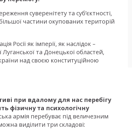
ереження суверенітету та суб’єктності,
а більшої частини окупованих територій
ція Росії як імперії, як наслідок –
ї Луганської та Донецької областей,
країни над своєю конституційною
тиві при вдалому для нас перебігу
ить фізичну та психологічну
ська армія перебуває під величезним
можна виділити три складові: