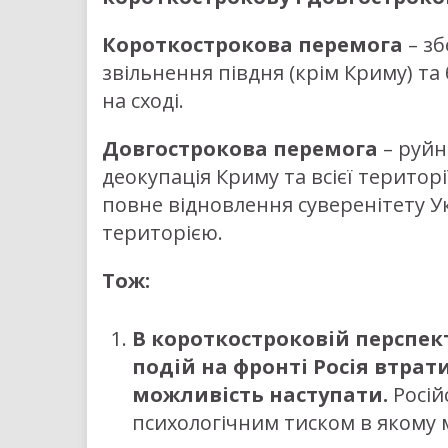
Короткострокова перемога
– зб
звільнення півдня (крім Криму) т
на сході.
Довгострокова перемога
– руйна
деокупація Криму та всієї територі
повне відновлення суверенітету У
територією.
Тож:
В короткостроковій перспек
подій на фронті Росія втрат
можливість наступати.
Росій
психологічним тиском в якому 