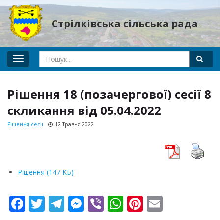
Стрілківська сільська рада
Toggle
navigation
Рішення 18 (позачергової) сесії 8
скликання від 05.04.2022
Рішення сесії
12 Травня 2022
Рішення (147 КБ)
F
T
T
M
Vi
W
Pi
E
ac
w
el
e
b
h
nt
m