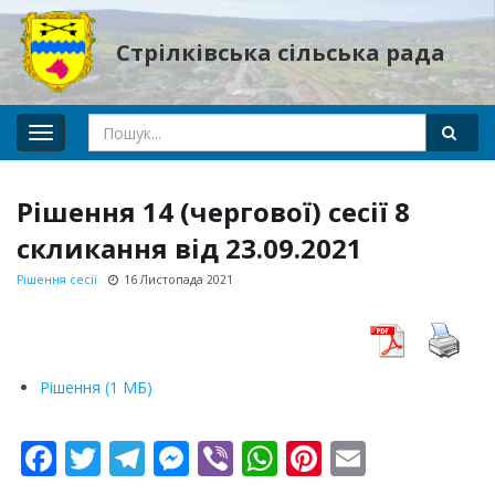
Стрілківська сільська рада
Toggle
navigation
Рішення 14 (чергової) сесії 8
скликання від 23.09.2021
Рішення сесії
16 Листопада 2021
Рішення (1 МБ)
F
T
T
M
Vi
W
Pi
E
ac
w
el
e
b
h
nt
m