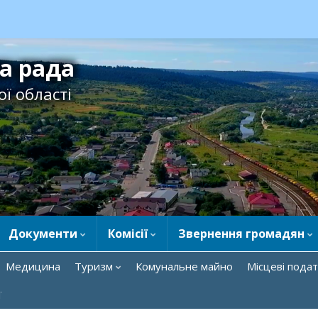
ка рада
ї області
Документи
Комісії
Звернення громадян
Медицина
Туризм
Комунальне майно
Місцеві подат
ї