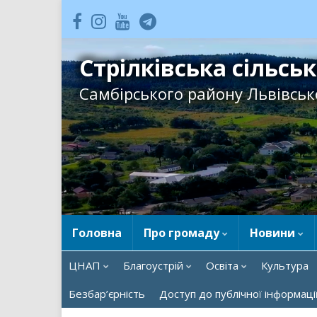
Стрілківська сільсь
Самбірського району Львівсько
Головна
Про громаду
Новини
ЦНАП
Благоустрій
Освіта
Культура
Безбар’єрність
Доступ до публічної інформаці