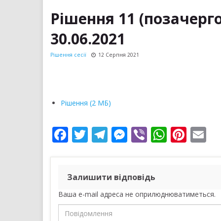
Рішення 11 (позачергов
30.06.2021
Рішення сесії
12 Серпня 2021
Рішення (2 МБ)
F
T
T
M
Vi
W
Pi
E
ac
w
el
e
b
h
nt
m
e
itt
e
ss
er
at
er
ai
b
er
gr
e
s
e
l
Залишити відповідь
o
a
n
A
st
Ваша e-mail адреса не оприлюднюватиметься.
o
m
g
p