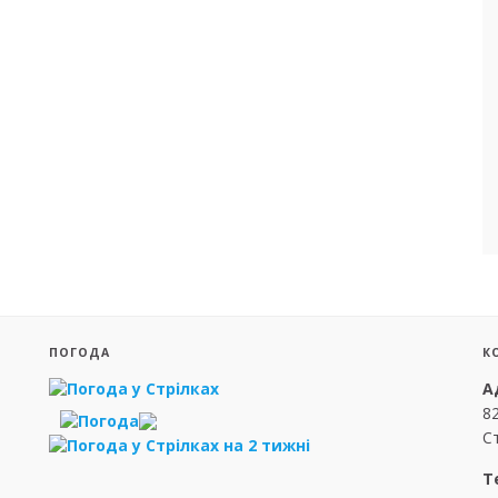
ПОГОДА
К
А
8
Ст
Т