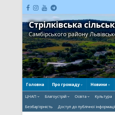
Стрілківська сільсь
Самбірського району Львівсько
Головна
Про громаду
Новини
ЦНАП
Благоустрій
Освіта
Культура
Безбар’єрність
Доступ до публічної інформаці