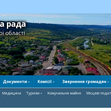
ка рада
ї області
Документи
Комісії
Звернення громадян
Медицина
Туризм
Комунальне майно
Місцеві подат
ї