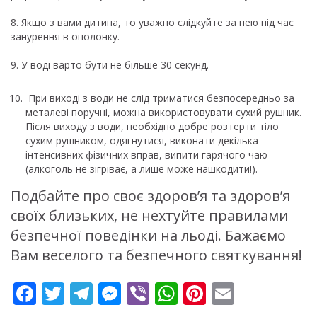
8. Якщо з вами дитина, то уважно слідкуйте за нею під час
занурення в ополонку.
9. У воді варто бути не більше 30 секунд.
При виході з води не слід триматися безпосередньо за
металеві поручні, можна використовувати сухий рушник.
Після виходу з води, необхідно добре розтерти тіло
сухим рушником, одягнутися, виконати декілька
інтенсивних фізичних вправ, випити гарячого чаю
(алкоголь не зігріває, а лише може нашкодити!).
Подбайте про своє здоров’я та здоров’я
своїх близьких, не нехтуйте правилами
безпечної поведінки на льоді. Бажаємо
Вам веселого та безпечного святкування!
F
T
T
M
Vi
W
Pi
E
ac
w
el
e
b
h
nt
m