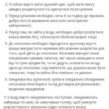
З собою варто мати зручний одяг, щоб мати змогу
швидко роздягнутися та одягнутися після купання.
Перед купанням необхідно, хоча б за годину до пірнання,
добре поїсти (вживання алкоголю категорично
заборонено!).
Перед тим, як зайти у воду, необхідно добре розігрітися:
кілька хвилин бігу, сполоснути обличчя водою тощо.
До ополонки необхідно підходити в зручному взутті:
краще використати черевики або вовняні шкарпетки для
того, щоб дійти до ополонки. Можливе використання
спеціальних гумових тапочок, які також захищають ноги
від гострих предметів, та не дадуть сковзати на льоду.
Ідучи до ополонки, слід пам’ятати, що доріжка може бути
слизькою, тому потрібно йти повільно та уважно.
Занурюватись (купатися) треба в спеціально обладнаних
ополонках біля берега та під доглядом рятувальників і
медичних працівників.
7. У воду варто занурюватись поступово. Занурюватись
найкраще по шию, не замочивши голову, щоб уникнути
рефлекторного звуження судин головного мозку.